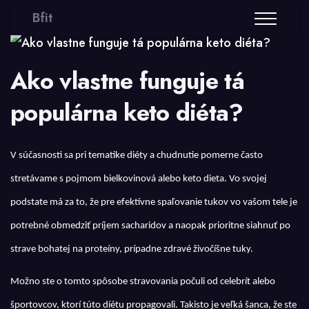
Bfit
Ako vlastne funguje tá
populárna keto diéta?
V súčasnosti sa pri tematike diéty a chudnutie pomerne často
stretávame s pojmom bielkovinová alebo
keto dieta
. Vo svojej
podstate má za to, že pre efektívne spaľovanie tukov vo vašom tele je
potrebné obmedziť príjem sacharidov a naopak prioritne siahnuť po
strave bohatej na proteíny, prípadne zdravé živočíšne tuky.
Možno ste o tomto spôsobe stravovania počuli od celebrít alebo
športovcov, ktorí túto díétu propagovali. Takisto je veľká šanca, že ste