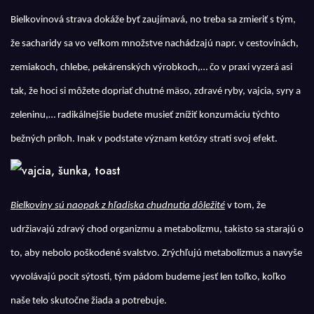
Bielkovinová strava dokáže byť zaujímavá, no treba sa zmieriť s tým,
že sacharidy sa vo veľkom množstve nachádzajú napr. v cestovinách,
zemiakoch, chlebe, pekárenských výrobkoch,… čo v praxi vyzerá asi
tak, že hoci si môžete dopriať chutné mäso, zdravé ryby, vajcia, syry a
zeleninu,… radikálnejšie budete musieť znížiť konzumáciu týchto
bežných príloh. Inak v podstate význam ketózy stratí svoj efekt.
Bielkoviny sú naopak z hľadiska chudnutia dôležité
v tom, že
udržiavajú zdravý chod organizmu a metabolizmu, takisto sa starajú o
to, aby nebolo poškodené svalstvo. Zrýchľujú metabolizmus a navyše
vyvolávajú pocit sýtosti, tým pádom budeme jesť len toľko, koľko
naše telo skutočne žiada a potrebuje.