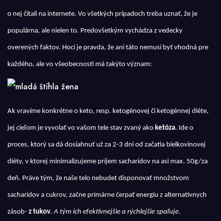
o nej čítali na internete. Vo všetkých prípadoch treba uznať, že je
populárna, ale nielen to. Predovšetkým vychádza z vedecky
overených faktov. Hoci je pravda, že ani táto nemusí byť vhodná pre
každého, ale vo všeobecnosti má takýto význam:
Ak vravíme konkrétne o keto, resp. ketogénovej či ketogénnej diéte,
jej cieľom je vyvolať vo vašom tele stav zvaný ako
ketóza
. Ide o
proces, ktorý sa dá dosiahnuť už za 2-3 dni od začatia bielkovinovej
diéty, v ktorej minimalizujeme príjem sacharidov na asi max. 50g/za
deň. Práve tým, že naše telo nebudet disponovať množstvom
sacharidov a cukrov, začne primárne čerpať energiu z alternatívnych
zásob-
z tukov
.
A tým ich efektívnejšie a rýchlejšie spaľuje
.