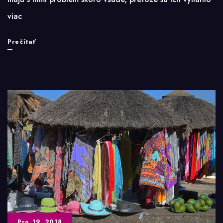
viac
Bazalka
Prečítať
proti
muchám?
Sieťky
fungujú
lepšie.
Pro 19, 2018