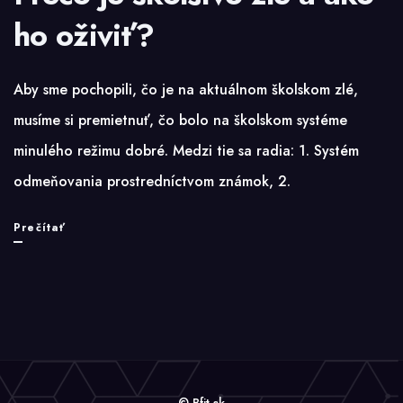
ho oživiť?
Aby sme pochopili, čo je na aktuálnom školskom zlé,
musíme si premietnuť, čo bolo na školskom systéme
minulého režimu dobré. Medzi tie sa radia: 1. Systém
odmeňovania prostredníctvom známok, 2.
Prečo
Prečítať
je
školstvo
zlé
a
ako
© Bfit.sk