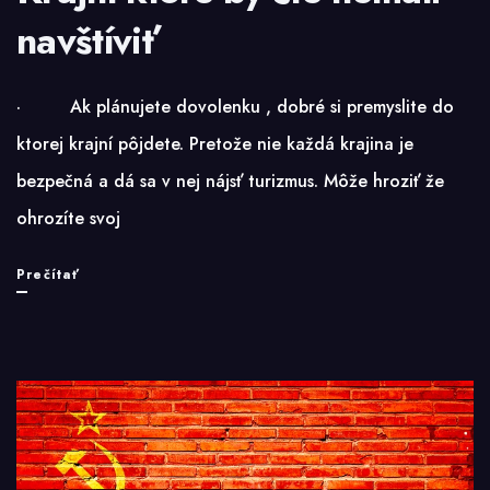
navštíviť
· Ak plánujete dovolenku , dobré si premyslite do
ktorej krajní pôjdete. Pretože nie každá krajina je
bezpečná a dá sa v nej nájsť turizmus. Môže hroziť že
ohrozíte svoj
Krajní
Prečítať
ktoré
by
ste
nemali
navštíviť