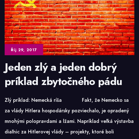
Říj 29, 2017
Jeden zlý a jeden dobrý
príklad zbytočného pádu
Zlý príklad: Nemecká ríša Fakt, že Nemecko sa
za vlády Hitlera hospodársky pozviechalo, je opradený
mnohými polopravdami a lžami. Napríklad veľká výstavba
diaľnic za Hitlerovej vlády – projekty, ktoré boli