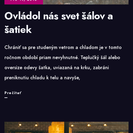
Ovládol nás svet šálov a
šatiek
Chrániť sa pre studeným vetrom a chladom je v tomto
ročnom období priam nevyhnutné. Teplučký šál alebo
oversize odevy šatka, uviazaná na krku, zabráni
preniknutiu chladu k telu a navyše,
Ovládol
Prečítať
nás
svet
šálov
a