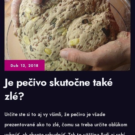
Dub 13, 2018
Je pečivo skutočne také
zlé?
Určite ste si to aj vy všimli, že pečivo je všade
prezentované ako to zlé, čomu sa treba určite oblúkom
vyhnúť, ak chcete schudnúť. Tak to väčšina ľudí aj robí.