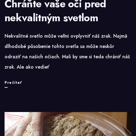
Chráňte vaše oči pred
nekvalitným svetlom
Nekvalitné svetlo môže veľmi ovplyvniť náš zrak. Najmä
dlhodobé pôsobenie tohto svetla sa môže neskôr
odraziť na našich očiach. Mali by sme si teda chrániť náš
zrak. Ale ako vedieť
Chráňte
Prečítať
vaše
oči
pred
nekvalitným
svetlom