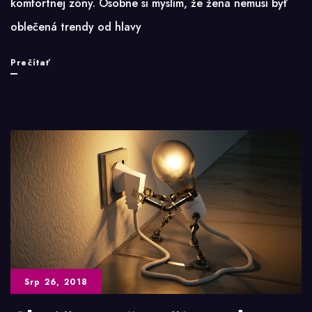
komfortnej zóny. Osobne si myslím, že žena nemusí byť
oblečená trendy od hlavy
Ako
Prečítať
byť
„IN“
počas
chladných
mesiacov
Srp 26, 2018