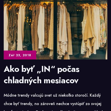
šatiek
Zář 23, 2018
Ako byť „IN“ počas
chladných mesiacov
Módne trendy valcujú svet už niekoľko storočí. Každý
chce byť trendy, no zároveň nechce vystúpiť zo svojej