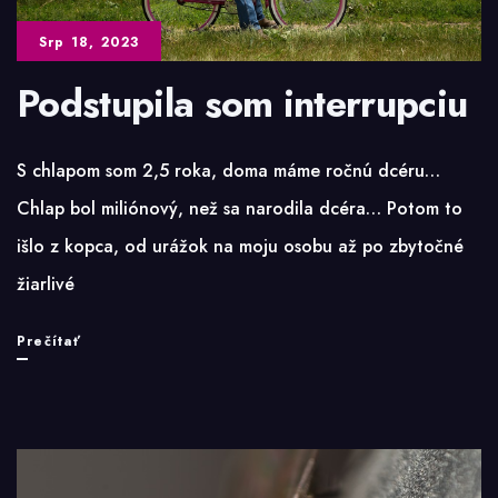
Srp 18, 2023
Podstupila som interrupciu
S chlapom som 2,5 roka, doma máme ročnú dcéru…
Chlap bol miliónový, než sa narodila dcéra… Potom to
išlo z kopca, od urážok na moju osobu až po zbytočné
žiarlivé
Podstupila
Prečítať
som
interrupciu