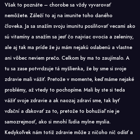
Však to poznáte – chorobe sa vždy vyvarovať
nemôžete. Záleží to aj na imunite toho daného
človeka. Ja sa snažím svoju imunitu posilňovať vecami ako
sú vitamíny a snažím sa jesť čo najviac ovocia a zeleniny,
ale aj tak ma príde že ju mám nejakú oslabenú a vlastne
ani vôbec neviem prečo. Celkom by ma to zaujímalo. A
tu sa zase potvrdzuje tá myšlienka, že by sme si svoje
zdravie mali vážiť. Pretože v momente, keď máme nejaké
problémy, až vtedy to pochopíme. Mali by ste si teda
vážiť svoje zdravie a ak naozaj zdraví sme, tak byť
vďační a ďakovať za to, pretože to bohužiaľ nie je
samozrejmosť, ako si mnohí ľudia mylne myslia.
Kedykoľvek nám totiž zdravie môže z ničoho nič odísť a