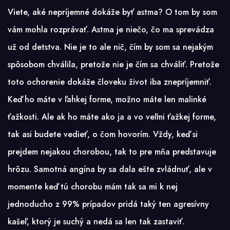
Viete, aké nepríjemné dokáže byť astma? O tom by som
vám mohla rozprávať. Astma je niečo, čo ma sprevádza
už od detstva. Nie je to ale nič, čím by som sa nejakým
spôsobom chválila, pretože nie je čím sa chváliť. Pretože
toto ochorenie dokáže človeku život iba znepríjemniť.
Keď ho máte v ľahkej forme, možno máte len malinké
ťažkosti. Ale ak ho máte ako ja a vo veľmi ťažkej forme,
tak asi budete vedieť, o čom hovorím. Vždy, keď si
prejdem nejakou chorobou, tak to pre mňa predstavuje
hrôzu. Samotná angína by sa dala ešte zvládnuť, ale v
momente keď tú chorobu mám tak sa mi k nej
jednoducho z 99% prípadov pridá taký ten agresívny
kašeľ, ktorý je suchý a nedá sa len tak zastaviť.