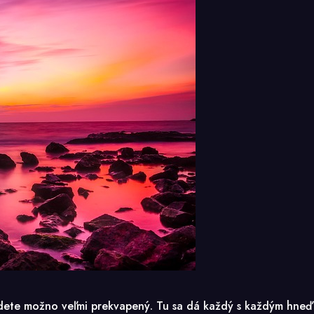
udete možno veľmi prekvapený. Tu sa dá každý s každým hneď do