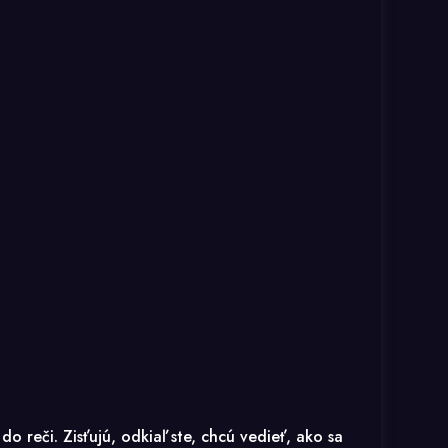
 reči. Zisťujú, odkiaľ ste, chcú vedieť, ako sa