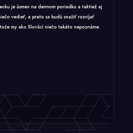
recku je úsmev na dennom poriadku a taktiež aj
ečo vedieť, a preto sa budú snažiť rozvíjať
retože my ako Slováci niečo takéto nepoznáme.