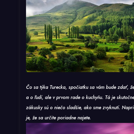
Čo sa týka Turecka, spočiatku sa vám bude zdať, že
a o ľudí, ale v prvom rade o kuchyňu. Tá je skutočne
zákusky sú o niečo sladšie, ako sme zvyknutí. Naprie
je, že sa určite poriadne najete.