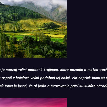
 je naozaj veľmi podobné krajinám, ktoré poznáte a možno troch
 aspoň v hoteloch veľmi podobná tej našej. No napriek tomu sú aj 
k tomu je jasné, že aj jedlo a stravovanie patrí ku kultúre národa