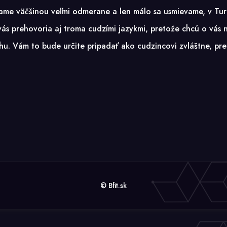
vame väčšinou veľmi odmerane a len málo sa usmievame, v Tu
s prehovoria aj troma cudzími jazykmi, pretože chcú o vás ni
ahu. Vám to bude určite pripadať ako cudzincovi zvláštne, p
© Bfit.sk