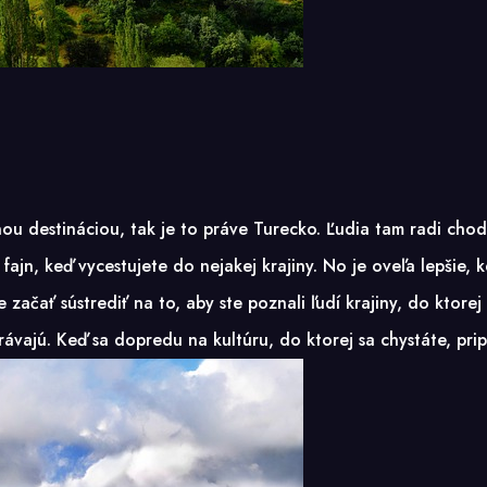
ou destináciou, tak je to práve Turecko. Ľudia tam radi chodi
ajn, keď vycestujete do nejakej krajiny. No je oveľa lepšie, k
začať sústrediť na to, aby ste poznali ľudí krajiny, do ktorej
právajú. Keď sa dopredu na kultúru, do ktorej sa chystáte, pri