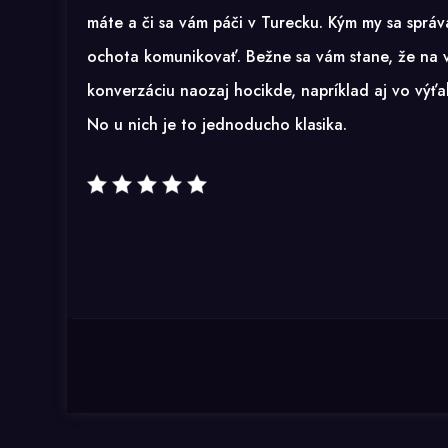
máte a či sa vám páči v Turecku. Kým my sa sprá
ochota komunikovať. Bežne sa vám stane, že na vá
konverzáciu naozaj hocikde, napríklad aj vo výť
No u nich je to jednoducho klasika.