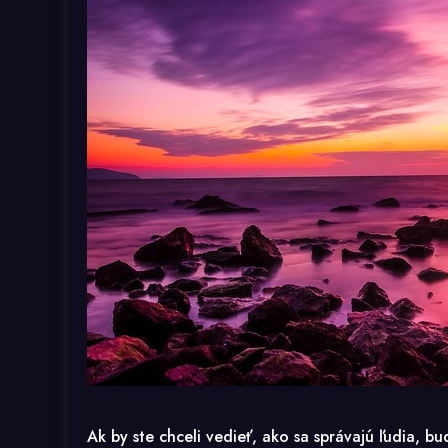
Ak by ste chceli vedieť, ako sa správajú ľudia, b