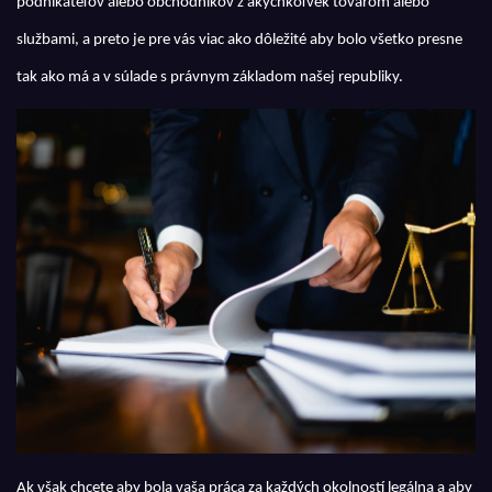
podnikateľov alebo obchodníkov z akýchkoľvek tovarom alebo
službami, a preto je pre vás viac ako dôležité aby bolo všetko presne
tak ako má a v súlade s právnym základom našej republiky.
Ak však chcete aby bola vaša práca za každých okolností legálna a aby