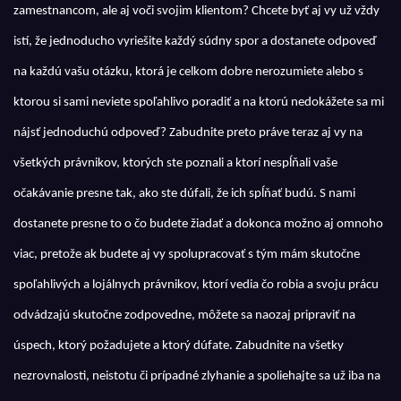
zamestnancom, ale aj voči svojim klientom? Chcete byť aj vy už vždy
istí, že jednoducho vyriešite každý súdny spor a dostanete odpoveď
na každú vašu otázku, ktorá je celkom dobre nerozumiete alebo s
ktorou si sami neviete spoľahlivo poradiť a na ktorú nedokážete sa mi
nájsť jednoduchú odpoveď? Zabudnite preto práve teraz aj vy na
všetkých právnikov, ktorých ste poznali a ktorí nespĺňali vaše
očakávanie presne tak, ako ste dúfali, že ich spĺňať budú. S nami
dostanete presne to o čo budete žiadať a dokonca možno aj omnoho
viac, pretože ak budete aj vy spolupracovať s tým mám skutočne
spoľahlivých a lojálnych právnikov, ktorí vedia čo robia a svoju prácu
odvádzajú skutočne zodpovedne, môžete sa naozaj pripraviť na
úspech, ktorý požadujete a ktorý dúfate. Zabudnite na všetky
nezrovnalosti, neistotu či prípadné zlyhanie a spoliehajte sa už iba na