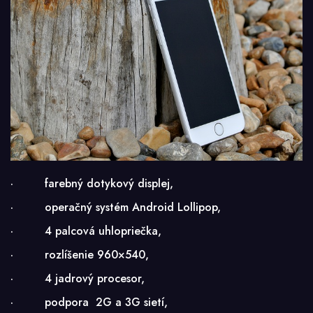
· farebný dotykový displej,
· operačný systém Android Lollipop,
· 4 palcová uhlopriečka,
· rozlíšenie 960×540,
· 4 jadrový procesor,
· podpora 2G a 3G sietí,