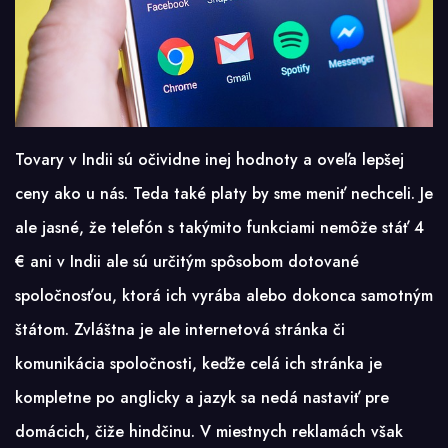
Tovary v Indii sú očividne inej hodnoty a oveľa lepšej
ceny ako u nás. Teda také platy by sme meniť nechceli. Je
ale jasné, že telefón s takýmito funkciami nemôže stáť 4
€ ani v Indii ale sú určitým spôsobom dotované
spoločnosťou, ktorá ich vyrába alebo dokonca samotným
štátom. Zvláštna je ale internetová stránka či
komunikácia spoločnosti, keďže celá ich stránka je
kompletne po anglicky a jazyk sa nedá nastaviť pre
domácich, čiže hindčinu. V miestnych reklamách však