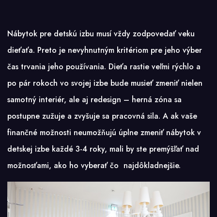
Nábytok pre detskú izbu musí vždy zodpovedať veku
dieťaťa. Preto je nevyhnutným kritériom pre jeho výber
čas trvania jeho používania. Dieťa rastie veľmi rýchlo a
po pár rokoch vo svojej izbe bude musieť zmeniť nielen
samotný interiér, ale aj redesign – herná zóna sa
postupne zužuje a zvyšuje sa pracovná sila. A ak vaše
finančné možnosti neumožňujú úplne zmeniť nábytok v
detskej izbe každé 3-4 roky, mali by ste premýšľať nad
možnosťami, ako ho vyberať čo najdôkladnejšie.