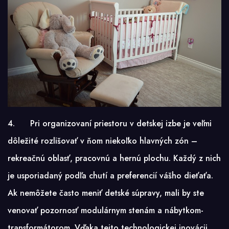
4. Pri organizovaní priestoru v detskej izbe je veľmi
dôležité rozlišovať v ňom niekoľko hlavných zón –
rekreačnú oblasť, pracovnú a hernú plochu. Každý z nich
je usporiadaný podľa chutí a preferencií vášho dieťaťa.
Ak nemôžete často meniť detské súpravy, mali by ste
venovať pozornosť modulárnym stenám a nábytkom-
transformátorom. Vďaka tejto technologickej inovácii